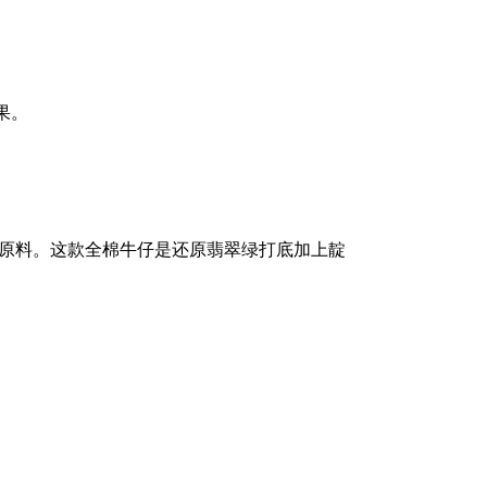
果。
的原料。这款全棉牛仔是还原翡翠绿打底加上靛