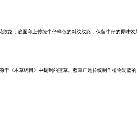
花纹路，底面印上传统牛仔样色的斜纹纹路，保留牛仔的原味效
蓝”源于《本草纲目》中提到的蓝草。蓝草正是传统制作植物靛蓝